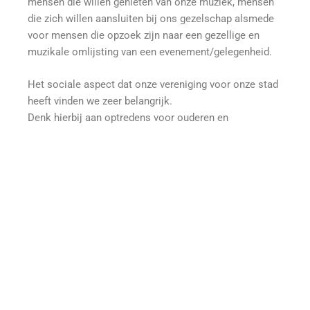
mensen die willen genieten van onze muziek, mensen
die zich willen aansluiten bij ons gezelschap alsmede
voor mensen die opzoek zijn naar een gezellige en
muzikale omlijsting van een evenement/gelegenheid.
Het sociale aspect dat onze vereniging voor onze stad
heeft vinden we zeer belangrijk.
Denk hierbij aan optredens voor ouderen en
hulpbehoevenden.
Lijkt het je leuk om ons gezelschap te versterken, heb
je vrije tijd en kun je een instrument bespelen. Kom dan
gerust een kijkje nemen op onze dinsdagavond
repetitie (tussen 20.00 en 22.00 uur). Onze voorkeur
gaat uit naar het zogenaamde “zware koper” zoals bas
of trombone, maar ook trompetten. Verder wenselijk:
gevoel voor muziek en eventuele notenkennis.
Voor verdere informatie omtrent deelname en/of