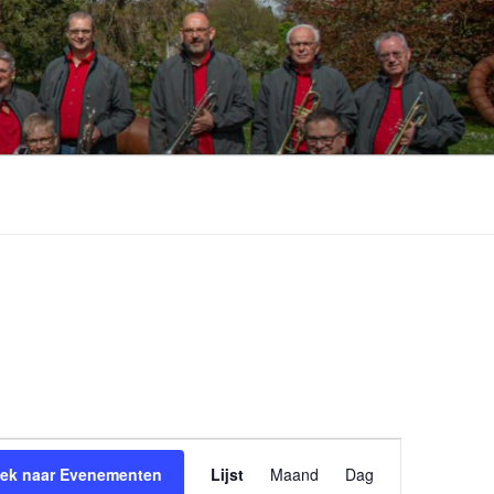
E
ek naar Evenementen
Lijst
Maand
Dag
v