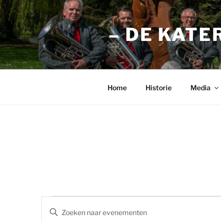
Ga
naar
– DE KATE
de
inhoud
Home
Historie
Media
Evenementen
E
V
u