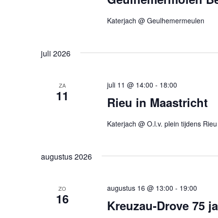
v
u
k
o
m
Katerjach @ Geulhemermeulen
e
o
.
r
n
E
juli 2026
e
v
e
n
n
juli 11 @ 14:00
-
18:00
ZA
11
w
e
Rieu in Maastricht
m
e
e
Katerjach @ O.l.v. plein tijdens Rieu
e
n
t
r
e
augustus 2026
g
n
m
e
augustus 16 @ 13:00
-
19:00
ZO
e
16
v
t
Kreuzau-Drove 75 ja
k