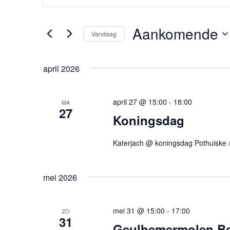
v
l
e
e
Aankomende
Vandaag
n
e
n
S
e
k
e
april 2026
m
e
l
y
e
e
w
c
april 27 @ 15:00
-
18:00
MA
27
n
o
t
Koningsdag
r
e
t
d
e
Katerjach @ koningsdag Pothuiske / 
e
i
r
n
e
n
.
e
mei 2026
Z
Z
n
o
d
o
e
a
mei 31 @ 15:00
-
17:00
ZO
31
e
k
t
Geulhemermolen Ber