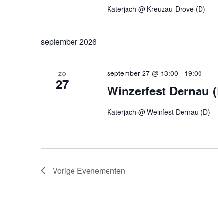
e
e
Katerjach @ Kreuzau-Drove (D)
n
y
w
n
september 2026
o
a
r
d
v
september 27 @ 13:00
-
19:00
ZO
.
27
Winzerfest Dernau (
i
g
Katerjach @ Weinfest Dernau (D)
a
t
i
Vorige
Evenementen
e