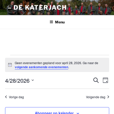
Ga
– DE KATERJACH
naar
de
inhoud
Menu
Evenementen
Geen evenementen gepland voor april 28, 2026. Ga naar de
in
B
volgende aankomende evenementen
.
e
april
r
4/28/2026
i
E
E
Z
D
c
28,
o
v
v
h
a
S
e
t
2026
g
e
e
e
k
Vorige dag
Volgende dag
n
e
l
n
n
e
e
e
m
c
Abonneer op kalender